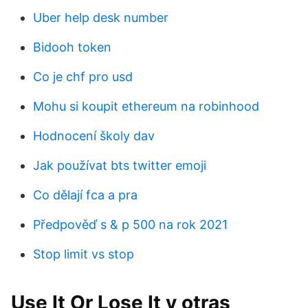
Uber help desk number
Bidooh token
Co je chf pro usd
Mohu si koupit ethereum na robinhood
Hodnocení školy dav
Jak používat bts twitter emoji
Co dělají fca a pra
Předpověď s & p 500 na rok 2021
Stop limit vs stop
Use It Or Lose It y otras