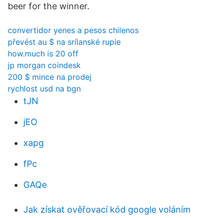
beer for the winner.
convertidor yenes a pesos chilenos
převést au $ na srílanské rupie
how.much is 20 off
jp morgan coindesk
200 $ mince na prodej
rychlost usd na bgn
tJN
jEO
xapg
fPc
GAQe
Jak získat ověřovací kód google voláním