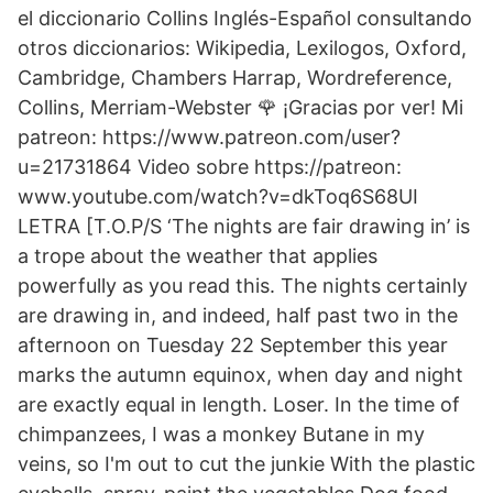
el diccionario Collins Inglés-Español consultando
otros diccionarios: Wikipedia, Lexilogos, Oxford,
Cambridge, Chambers Harrap, Wordreference,
Collins, Merriam-Webster 🌹 ¡Gracias por ver! Mi
patreon: https://www.patreon.com/user?
u=21731864 Video sobre https://patreon:
www.youtube.com/watch?v=dkToq6S68UI
LETRA [T.O.P/S ‘The nights are fair drawing in’ is
a trope about the weather that applies
powerfully as you read this. The nights certainly
are drawing in, and indeed, half past two in the
afternoon on Tuesday 22 September this year
marks the autumn equinox, when day and night
are exactly equal in length. Loser. In the time of
chimpanzees, I was a monkey Butane in my
veins, so I'm out to cut the junkie With the plastic