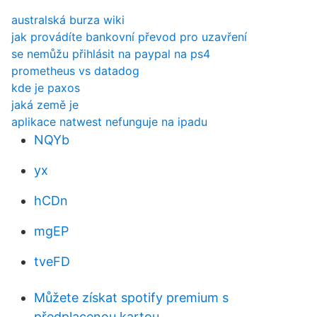
australská burza wiki
jak provádíte bankovní převod pro uzavření
se nemůžu přihlásit na paypal na ps4
prometheus vs datadog
kde je paxos
jaká země je
aplikace natwest nefunguje na ipadu
NQYb
yx
hCDn
mgEP
tveFD
Můžete získat spotify premium s
předplacenou kartou