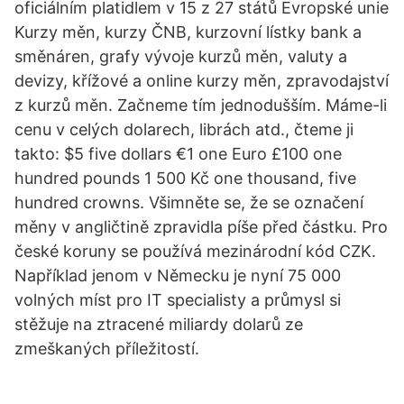
oficiálním platidlem v 15 z 27 států Evropské unie
Kurzy měn, kurzy ČNB, kurzovní lístky bank a
směnáren, grafy vývoje kurzů měn, valuty a
devizy, křížové a online kurzy měn, zpravodajství
z kurzů měn. Začneme tím jednodušším. Máme-li
cenu v celých dolarech, librách atd., čteme ji
takto: $5 five dollars €1 one Euro £100 one
hundred pounds 1 500 Kč one thousand, five
hundred crowns. Všimněte se, že se označení
měny v angličtině zpravidla píše před částku. Pro
české koruny se používá mezinárodní kód CZK.
Například jenom v Německu je nyní 75 000
volných míst pro IT specialisty a průmysl si
stěžuje na ztracené miliardy dolarů ze
zmeškaných příležitostí.