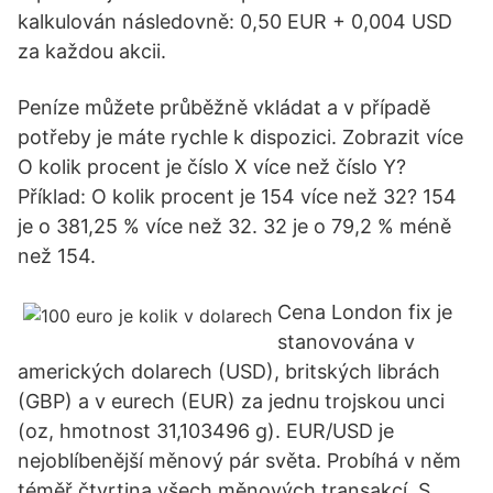
kalkulován následovně: 0,50 EUR + 0,004 USD
za každou akcii.
Peníze můžete průběžně vkládat a v případě
potřeby je máte rychle k dispozici. Zobrazit více
O kolik procent je číslo X více než číslo Y?
Příklad: O kolik procent je 154 více než 32? 154
je o 381,25 % více než 32. 32 je o 79,2 % méně
než 154.
Cena London fix je
stanovována v
amerických dolarech (USD), britských librách
(GBP) a v eurech (EUR) za jednu trojskou unci
(oz, hmotnost 31,103496 g). EUR/USD je
nejoblíbenější měnový pár světa. Probíhá v něm
téměř čtvrtina všech měnových transakcí. S