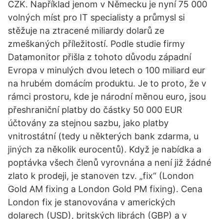
CZK. Například jenom v Německu je nyní 75 000
volných míst pro IT specialisty a průmysl si
stěžuje na ztracené miliardy dolarů ze
zmeškaných příležitostí. Podle studie firmy
Datamonitor přišla z tohoto důvodu západní
Evropa v minulých dvou letech o 100 miliard eur
na hrubém domácím produktu. Je to proto, že v
rámci prostoru, kde je národní měnou euro, jsou
přeshraniční platby do částky 50 000 EUR
účtovány za stejnou sazbu, jako platby
vnitrostátní (tedy u některých bank zdarma, u
jiných za několik eurocentů). Když je nabídka a
poptávka všech členů vyrovnána a není již žádné
zlato k prodeji, je stanoven tzv. „fix“ (London
Gold AM fixing a London Gold PM fixing). Cena
London fix je stanovována v amerických
dolarech (USD), britských librách (GBP) a v