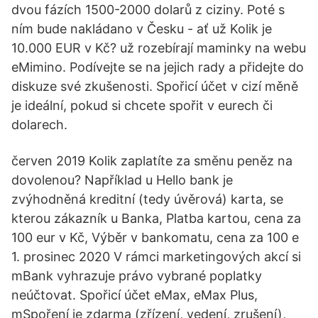
dvou fázích 1500-2000 dolarů z ciziny. Poté s
ním bude nakládano v Česku - ať už Kolik je
10.000 EUR v Kč? už rozebírají maminky na webu
eMimino. Podívejte se na jejich rady a přidejte do
diskuze své zkušenosti. Spořicí účet v cizí měně
je ideální, pokud si chcete spořit v eurech či
dolarech.
červen 2019 Kolik zaplatíte za směnu peněz na
dovolenou? Například u Hello bank je
zvýhodněná kreditní (tedy úvěrová) karta, se
kterou zákazník u Banka, Platba kartou, cena za
100 eur v Kč, Výběr v bankomatu, cena za 100 e
1. prosinec 2020 V rámci marketingových akcí si
mBank vyhrazuje právo vybrané poplatky
neúčtovat. Spořicí účet eMax, eMax Plus,
mSpoření je zdarma (zřízení, vedení, zrušení),