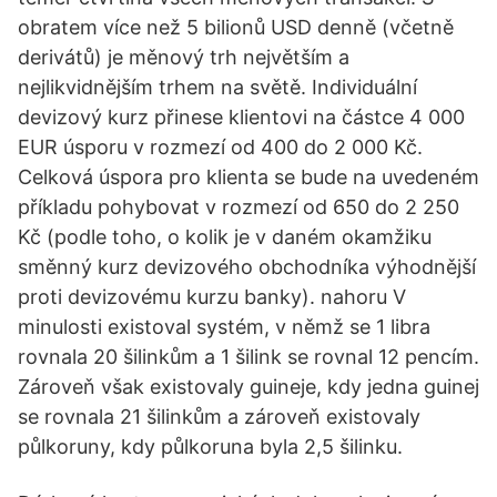
obratem více než 5 bilionů USD denně (včetně
derivátů) je měnový trh největším a
nejlikvidnějším trhem na světě. Individuální
devizový kurz přinese klientovi na částce 4 000
EUR úsporu v rozmezí od 400 do 2 000 Kč.
Celková úspora pro klienta se bude na uvedeném
příkladu pohybovat v rozmezí od 650 do 2 250
Kč (podle toho, o kolik je v daném okamžiku
směnný kurz devizového obchodníka výhodnější
proti devizovému kurzu banky). nahoru V
minulosti existoval systém, v němž se 1 libra
rovnala 20 šilinkům a 1 šilink se rovnal 12 pencím.
Zároveň však existovaly guineje, kdy jedna guinej
se rovnala 21 šilinkům a zároveň existovaly
půlkoruny, kdy půlkoruna byla 2,5 šilinku.