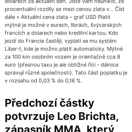
dolarech za aktuální den. Jistě Vám neuniklo, že
procentuální rozdíly se mezi cenou zlata v… Číst
dále » Aktuální cena zlata – graf USD Platit
mýtné je možné v eurech, librách, švýcarských
francích a dolarech nebo kreditní kartou. Kdo
jezdí do Francie častěji, vyplatí se mu systém
Liber-t, kde je možno platit automaticky. Mýtné
za 100 km osobním vozem je orientačně cca 8
euro (přesnou taxu je ale obtížné říci - dálnice
spravují různé společnosti). Tato část poplatku je
v rozsahu od 0,03 % do 0,16 %.
Předchozí částky
potvrzuje Leo Brichta,
zápasník MMA, který