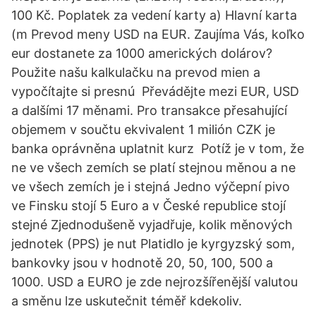
100 Kč. Poplatek za vedení karty a) Hlavní karta
(m Prevod meny USD na EUR. Zaujíma Vás, koľko
eur dostanete za 1000 amerických dolárov?
Použite našu kalkulačku na prevod mien a
vypočítajte si presnú Převádějte mezi EUR, USD
a dalšími 17 měnami. Pro transakce přesahující
objemem v součtu ekvivalent 1 milión CZK je
banka oprávněna uplatnit kurz Potíž je v tom, že
ne ve všech zemích se platí stejnou měnou a ne
ve všech zemích je i stejná Jedno výčepní pivo
ve Finsku stojí 5 Euro a v České republice stojí
stejné Zjednodušeně vyjadřuje, kolik měnových
jednotek (PPS) je nut Platidlo je kyrgyzský som,
bankovky jsou v hodnotě 20, 50, 100, 500 a
1000. USD a EURO je zde nejrozšířenější valutou
a směnu lze uskutečnit téměř kdekoliv.