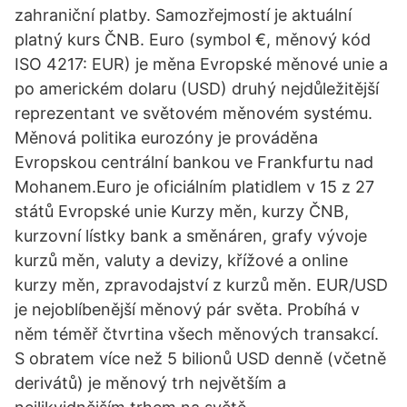
zahraniční platby. Samozřejmostí je aktuální
platný kurs ČNB. Euro (symbol €, měnový kód
ISO 4217: EUR) je měna Evropské měnové unie a
po americkém dolaru (USD) druhý nejdůležitější
reprezentant ve světovém měnovém systému.
Měnová politika eurozóny je prováděna
Evropskou centrální bankou ve Frankfurtu nad
Mohanem.Euro je oficiálním platidlem v 15 z 27
států Evropské unie Kurzy měn, kurzy ČNB,
kurzovní lístky bank a směnáren, grafy vývoje
kurzů měn, valuty a devizy, křížové a online
kurzy měn, zpravodajství z kurzů měn. EUR/USD
je nejoblíbenější měnový pár světa. Probíhá v
něm téměř čtvrtina všech měnových transakcí.
S obratem více než 5 bilionů USD denně (včetně
derivátů) je měnový trh největším a