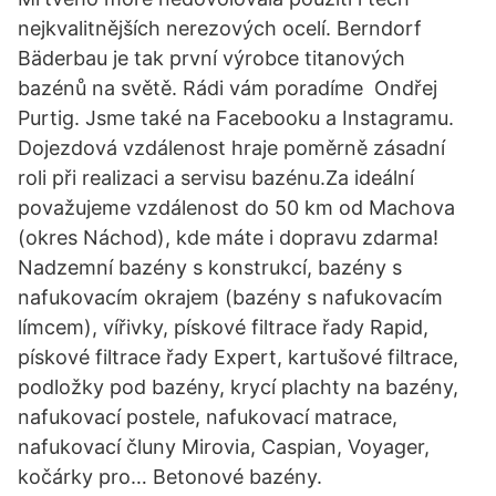
nejkvalitnějších nerezových ocelí. Berndorf
Bäderbau je tak první výrobce titanových
bazénů na světě. Rádi vám poradíme ‌ Ondřej
Purtig. Jsme také na Facebooku a Instagramu.
Dojezdová vzdálenost hraje poměrně zásadní
roli při realizaci a servisu bazénu.Za ideální
považujeme vzdálenost do 50 km od Machova
(okres Náchod), kde máte i dopravu zdarma!
Nadzemní bazény s konstrukcí, bazény s
nafukovacím okrajem (bazény s nafukovacím
límcem), vířivky, pískové filtrace řady Rapid,
pískové filtrace řady Expert, kartušové filtrace,
podložky pod bazény, krycí plachty na bazény,
nafukovací postele, nafukovací matrace,
nafukovací čluny Mirovia, Caspian, Voyager,
kočárky pro… Betonové bazény.