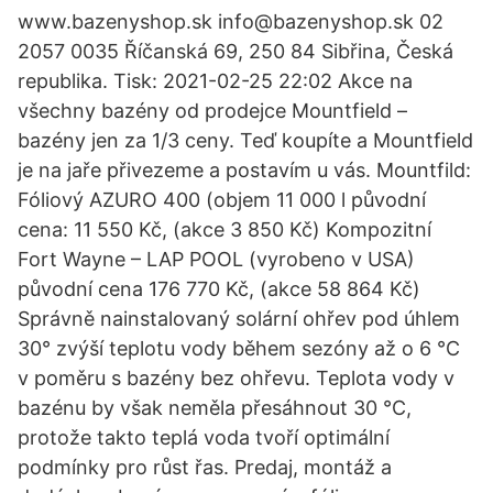
www.bazenyshop.sk info@bazenyshop.sk 02
2057 0035 Říčanská 69, 250 84 Sibřina, Česká
republika. Tisk: 2021-02-25 22:02 Akce na
všechny bazény od prodejce Mountfield –
bazény jen za 1/3 ceny. Teď koupíte a Mountfield
je na jaře přivezeme a postavím u vás. Mountfild:
Fóliový AZURO 400 (objem 11 000 l původní
cena: 11 550 Kč, (akce 3 850 Kč) Kompozitní
Fort Wayne – LAP POOL (vyrobeno v USA)
původní cena 176 770 Kč, (akce 58 864 Kč)
Správně nainstalovaný solární ohřev pod úhlem
30° zvýší teplotu vody během sezóny až o 6 °C
v poměru s bazény bez ohřevu. Teplota vody v
bazénu by však neměla přesáhnout 30 °C,
protože takto teplá voda tvoří optimální
podmínky pro růst řas. Predaj, montáž a