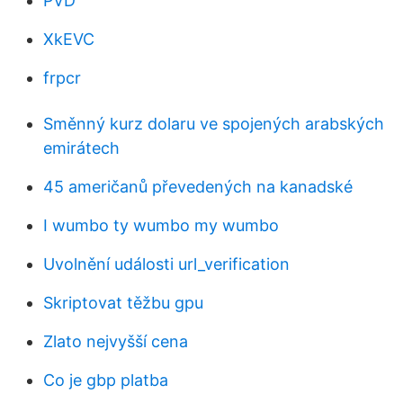
PVD
XkEVC
frpcr
Směnný kurz dolaru ve spojených arabských
emirátech
45 američanů převedených na kanadské
I wumbo ty wumbo my wumbo
Uvolnění události url_verification
Skriptovat těžbu gpu
Zlato nejvyšší cena
Co je gbp platba