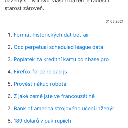
bazény s… Mít svůj vlastní bazén je radost i
starost zároveň.
31.05.2021
Formát historických dat betfair
Occ perpetual scheduled league data
Poplatek za kreditní kartu coinbase pro
Firefox force reload js
Provést nákup robota
Z jaké země jste ve francouzštině
Bank of america strojového učení inženýr
189 dolarů v pak rupiích