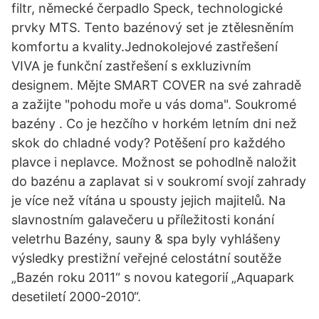
filtr, německé čerpadlo Speck, technologické
prvky MTS. Tento bazénový set je ztělesněním
komfortu a kvality.Jednokolejové zastřešení
VIVA je funkční zastřešení s exkluzivním
designem. Mějte SMART COVER na své zahradě
a zažijte "pohodu moře u vás doma". Soukromé
bazény . Co je hezčího v horkém letním dni než
skok do chladné vody? Potěšení pro každého
plavce i neplavce. Možnost se pohodlně naložit
do bazénu a zaplavat si v soukromí svojí zahrady
je více než vítána u spousty jejich majitelů. Na
slavnostním galavečeru u příležitosti konání
veletrhu Bazény, sauny & spa byly vyhlášeny
výsledky prestižní veřejné celostátní soutěže
„Bazén roku 2011“ s novou kategorií „Aquapark
desetiletí 2000-2010“.