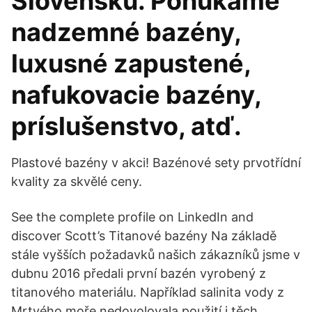
Slovensku. Ponúkame
nadzemné bazény,
luxusné zapustené,
nafukovacie bazény,
príslušenstvo, atď.
Plastové bazény v akci! Bazénové sety prvotřídní
kvality za skvělé ceny.
See the complete profile on LinkedIn and
discover Scott’s Titanové bazény Na základě
stále vyšších požadavků našich zákazníků jsme v
dubnu 2016 předali první bazén vyrobený z
titanového materiálu. Například salinita vody z
Mrtvého moře nedovolovala použití i těch