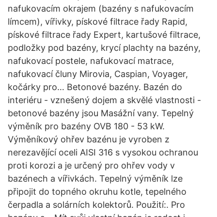
nafukovacím okrajem (bazény s nafukovacím
límcem), vířivky, pískové filtrace řady Rapid,
pískové filtrace řady Expert, kartušové filtrace,
podložky pod bazény, krycí plachty na bazény,
nafukovací postele, nafukovací matrace,
nafukovací čluny Mirovia, Caspian, Voyager,
kočárky pro… Betonové bazény. Bazén do
interiéru - vznešený dojem a skvělé vlastnosti -
betonové bazény jsou Masážní vany. Tepelný
výměník pro bazény OVB 180 - 53 kW.
Výměníkový ohřev bazénu je vyroben z
nerezavějící oceli AISI 316 s vysokou ochranou
proti korozi a je určený pro ohřev vody v
bazénech a vířivkách. Tepelný výměník lze
připojit do topného okruhu kotle, tepelného
čerpadla a solárních kolektorů. Použití:. Pro