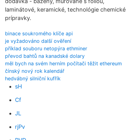
dodávka - bazény, murované s fóliou,
laminátové, keramické, technológie chemické
prípravky.
binace soukromého klíče api
je vyžadováno další ověření
příklad souboru netopýra ethminer
převod bahtů na kanadské dolary
měl bych na svém herním počítači těžit ethereum
čínský nový rok kalendář
hedvábný silniční kufřík
sH
Cf
JL
rjPv