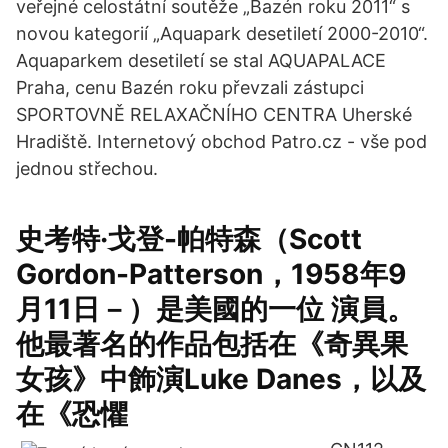
veřejné celostátní soutěže „Bazén roku 2011“ s
novou kategorií „Aquapark desetiletí 2000-2010“.
Aquaparkem desetiletí se stal AQUAPALACE
Praha, cenu Bazén roku převzali zástupci
SPORTOVNĚ RELAXAČNÍHO CENTRA Uherské
Hradiště. Internetový obchod Patro.cz - vše pod
jednou střechou.
史考特·戈登-帕特森（Scott
Gordon-Patterson，1958年9
月11日－）是美國的一位 演員。
他最著名的作品包括在《奇異果
女孩》中飾演Luke Danes，以及
在《恐懼