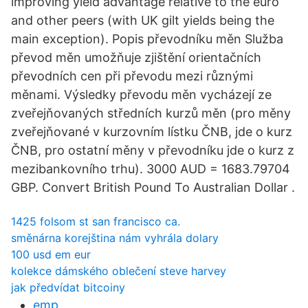
improving yield advantage relative to the euro
and other peers (with UK gilt yields being the
main exception). Popis převodníku měn Služba
převod měn umožňuje zjištění orientačních
převodních cen při převodu mezi různými
měnami. Výsledky převodu měn vycházejí ze
zveřejňovaných středních kurzů měn (pro měny
zveřejňované v kurzovním lístku ČNB, jde o kurz
ČNB, pro ostatní měny v převodníku jde o kurz z
mezibankovního trhu). 3000 AUD = 1683.79704
GBP. Convert British Pound To Australian Dollar .
1425 folsom st san francisco ca.
směnárna korejština nám vyhrála dolary
100 usd em eur
kolekce dámského oblečení steve harvey
jak předvídat bitcoiny
emp