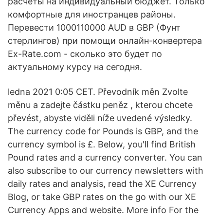
расчеты на индивидуальный бюджет. Только
комфортные для иностранцев районы.
Перевести 1000110000 AUD в GBP (Фунт
стерлингов) при помощи онлайн-конвертера
Ex-Rate.com - сколько это будет по
актуальному курсу на сегодня.
ledna 2021 0:05 CET. Převodník měn Zvolte
měnu a zadejte částku peněz , kterou chcete
převést, abyste viděli níže uvedené výsledky.
The currency code for Pounds is GBP, and the
currency symbol is £. Below, you'll find British
Pound rates and a currency converter. You can
also subscribe to our currency newsletters with
daily rates and analysis, read the XE Currency
Blog, or take GBP rates on the go with our XE
Currency Apps and website. More info For the