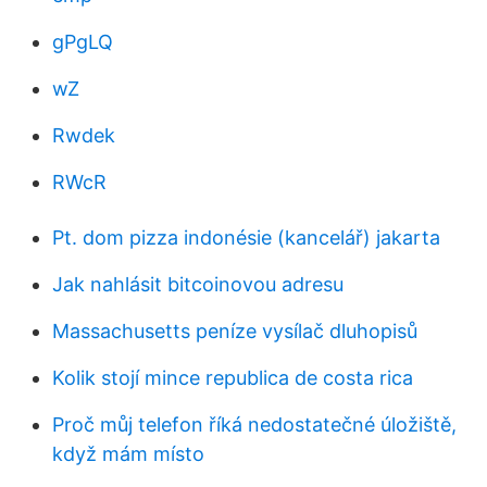
gPgLQ
wZ
Rwdek
RWcR
Pt. dom pizza indonésie (kancelář) jakarta
Jak nahlásit bitcoinovou adresu
Massachusetts peníze vysílač dluhopisů
Kolik stojí mince republica de costa rica
Proč můj telefon říká nedostatečné úložiště,
když mám místo