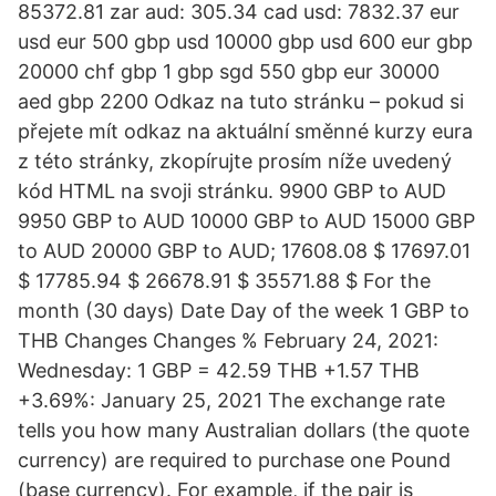
85372.81 zar aud: 305.34 cad usd: 7832.37 eur
usd eur 500 gbp usd 10000 gbp usd 600 eur gbp
20000 chf gbp 1 gbp sgd 550 gbp eur 30000
aed gbp 2200 Odkaz na tuto stránku – pokud si
přejete mít odkaz na aktuální směnné kurzy eura
z této stránky, zkopírujte prosím níže uvedený
kód HTML na svoji stránku. 9900 GBP to AUD
9950 GBP to AUD 10000 GBP to AUD 15000 GBP
to AUD 20000 GBP to AUD; 17608.08 $ 17697.01
$ 17785.94 $ 26678.91 $ 35571.88 $ For the
month (30 days) Date Day of the week 1 GBP to
THB Changes Changes % February 24, 2021:
Wednesday: 1 GBP = 42.59 THB +1.57 THB
+3.69%: January 25, 2021 The exchange rate
tells you how many Australian dollars (the quote
currency) are required to purchase one Pound
(base currency). For example, if the pair is