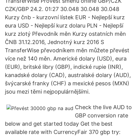
TransferWise Provést směnu online GBP/CZK
CZK/GBP 24.2. 01:27 30.048 30.048 30.048
Kurzy čnb - kurzovní lístek EUR - Nejlepší kurz
eura USD - Nejlepší kurz dolaru PLN - Nejlepší
kurz zlotý Převodník měn Kurzy ostatních měn
ČNB 31.12.2016, Jednotný kurz 2016 S
TransferWise převodníkem měn můžete převést
více než 140 měn. Americké dolary (USD), eura
(EUR), britské libry (GBP), indické rupie (INR),
kanadské dolary (CAD), australské dolary (AUD),
švýcarské franky (CHF) a mexické pesos (MXN)
jsou mezi těmi nejpopulárnějšími.
Check the live AUD to
GBP conversion rate
below and get started today Get the best
available rate with CurrencyFair 370 gbp try: