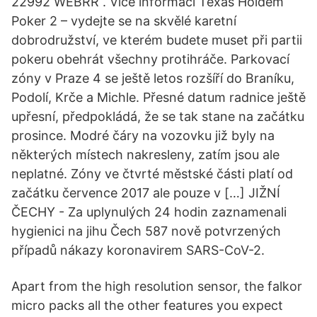
22992 WEBRR . Více informací Texas Holdem
Poker 2 – vydejte se na skvělé karetní
dobrodružství, ve kterém budete muset při partii
pokeru obehrát všechny protihráče. Parkovací
zóny v Praze 4 se ještě letos rozšíří do Braníku,
Podolí, Krče a Michle. Přesné datum radnice ještě
upřesní, předpokládá, že se tak stane na začátku
prosince. Modré čáry na vozovku již byly na
některých místech nakresleny, zatím jsou ale
neplatné. Zóny ve čtvrté městské části platí od
začátku července 2017 ale pouze v […] JIŽNÍ
ČECHY - Za uplynulých 24 hodin zaznamenali
hygienici na jihu Čech 587 nově potvrzených
případů nákazy koronavirem SARS-CoV-2.
Apart from the high resolution sensor, the falkor
micro packs all the other features you expect