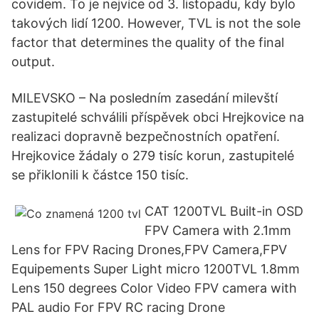
covidem. To je nejvíce od 3. listopadu, kdy bylo
takových lidí 1200. However, TVL is not the sole
factor that determines the quality of the final
output.
MILEVSKO – Na posledním zasedání milevští
zastupitelé schválili příspěvek obci Hrejkovice na
realizaci dopravně bezpečnostních opatření.
Hrejkovice žádaly o 279 tisíc korun, zastupitelé
se přiklonili k částce 150 tisíc.
CAT 1200TVL Built-in OSD
FPV Camera with 2.1mm
Lens for FPV Racing Drones,FPV Camera,FPV
Equipements Super Light micro 1200TVL 1.8mm
Lens 150 degrees Color Video FPV camera with
PAL audio For FPV RC racing Drone