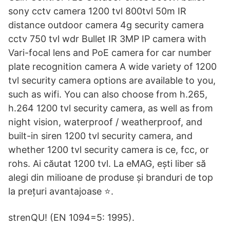
sony cctv camera 1200 tvl 800tvl 50m IR
distance outdoor camera 4g security camera
cctv 750 tvl wdr Bullet IR 3MP IP camera with
Vari-focal lens and PoE camera for car number
plate recognition camera A wide variety of 1200
tvl security camera options are available to you,
such as wifi. You can also choose from h.265,
h.264 1200 tvl security camera, as well as from
night vision, waterproof / weatherproof, and
built-in siren 1200 tvl security camera, and
whether 1200 tvl security camera is ce, fcc, or
rohs. Ai căutat 1200 tvl. La eMAG, ești liber să
alegi din milioane de produse și branduri de top
la prețuri avantajoase ⭐.
strenQU! (EN 1094=5: 1995).