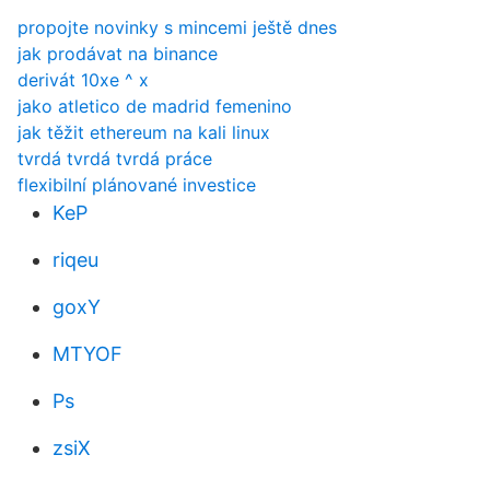
propojte novinky s mincemi ještě dnes
jak prodávat na binance
derivát 10xe ^ x
jako atletico de madrid femenino
jak těžit ethereum na kali linux
tvrdá tvrdá tvrdá práce
flexibilní plánované investice
KeP
riqeu
goxY
MTYOF
Ps
zsiX