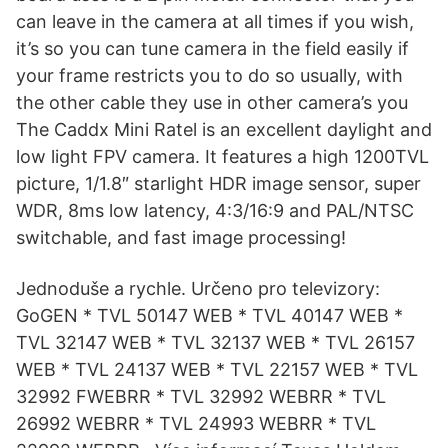
can leave in the camera at all times if you wish,
it’s so you can tune camera in the field easily if
your frame restricts you to do so usually, with
the other cable they use in other camera’s you
The Caddx Mini Ratel is an excellent daylight and
low light FPV camera. It features a high 1200TVL
picture, 1/1.8″ starlight HDR image sensor, super
WDR, 8ms low latency, 4:3/16:9 and PAL/NTSC
switchable, and fast image processing!
Jednoduše a rychle. Určeno pro televizory:
GoGEN * TVL 50147 WEB * TVL 40147 WEB *
TVL 32147 WEB * TVL 32137 WEB * TVL 26157
WEB * TVL 24137 WEB * TVL 22157 WEB * TVL
32992 FWEBRR * TVL 32992 WEBRR * TVL
26992 WEBRR * TVL 24993 WEBRR * TVL