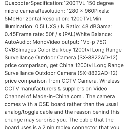
QuacopterSpecification:1200TVL 150 degree
micro cameraResolution: 1280 x 960Pixels:
5MpHorizontal Resolution: 1200TVLMin
lllumination: 0.5LUXS / N Ratio: 48 dBGama:
0.45Frame rate: 50f / s (PAL)White Balance:
AutoAudio: MonoVideo output: 1Vp-p 75Ω
CVBSImages Color Bulkbuy 1200tvl Long Range
Surveillance Outdoor Camera (SX-8822AD-12)
price comparison, get China 1200tvl Long Range
Surveillance Outdoor Camera (SX-8822AD-12)
price comparison from CCTV Camera, Wireless
CCTV manufacturers & suppliers on Video
Channel of Made-in-China.com . The camera
comes with a OSD board rather than the usual
analog/toggle cable and the reason behind this
change may surprise you. The cable that the
board uses is a 2 pin molex connector that you