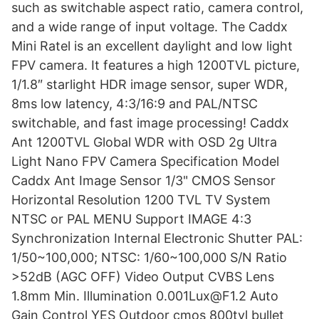
such as switchable aspect ratio, camera control,
and a wide range of input voltage. The Caddx
Mini Ratel is an excellent daylight and low light
FPV camera. It features a high 1200TVL picture,
1/1.8″ starlight HDR image sensor, super WDR,
8ms low latency, 4:3/16:9 and PAL/NTSC
switchable, and fast image processing! Caddx
Ant 1200TVL Global WDR with OSD 2g Ultra
Light Nano FPV Camera Specification Model
Caddx Ant Image Sensor 1/3" CMOS Sensor
Horizontal Resolution 1200 TVL TV System
NTSC or PAL MENU Support IMAGE 4:3
Synchronization Internal Electronic Shutter PAL:
1/50~100,000; NTSC: 1/60~100,000 S/N Ratio
>52dB (AGC OFF) Video Output CVBS Lens
1.8mm Min. Illumination 0.001Lux@F1.2 Auto
Gain Control YES Outdoor cmos 800tvl bullet