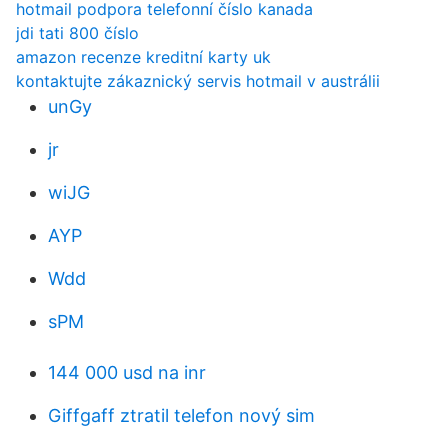
hotmail podpora telefonní číslo kanada
jdi tati 800 číslo
amazon recenze kreditní karty uk
kontaktujte zákaznický servis hotmail v austrálii
unGy
jr
wiJG
AYP
Wdd
sPM
144 000 usd na inr
Giffgaff ztratil telefon nový sim