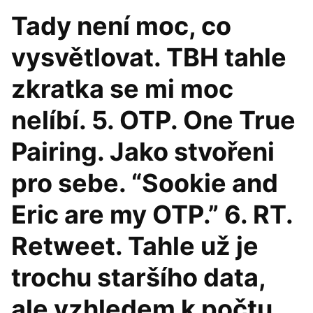
Tady není moc, co
vysvětlovat. TBH tahle
zkratka se mi moc
nelíbí. 5. OTP. One True
Pairing. Jako stvořeni
pro sebe. “Sookie and
Eric are my OTP.” 6. RT.
Retweet. Tahle už je
trochu staršího data,
ale vzhledem k počtu