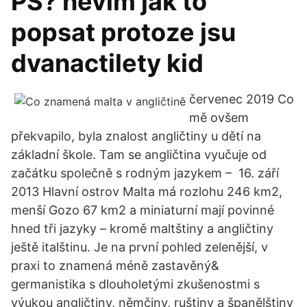
PS? nevim jak to
popsat protoze jsu
dvanactilety kid
červenec 2019 Co
mě ovšem
překvapilo, byla znalost angličtiny u dětí na
základní škole. Tam se angličtina vyučuje od
začátku společně s rodným jazykem – 16. září
2013 Hlavní ostrov Malta má rozlohu 246 km2,
menší Gozo 67 km2 a miniaturní mají povinné
hned tři jazyky – kromě maltštiny a angličtiny
ještě italštinu. Je na první pohled zelenější, v
praxi to znamená méně zastavěný&
germanistika s dlouholetými zkušenostmi s
výukou angličtiny, němčiny, ruštiny a španělštiny