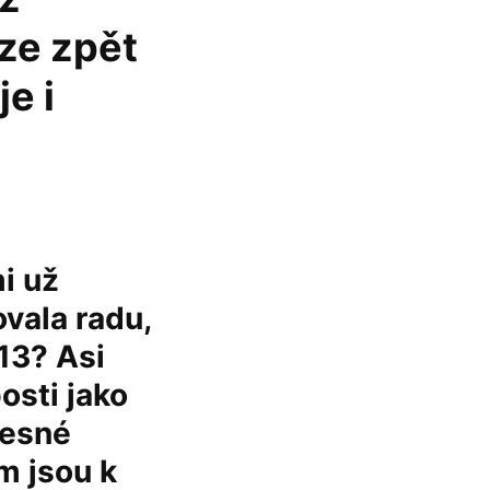
íze zpět
e i
i už
vala radu,
 13? Asi
osti jako
pesné
m jsou k