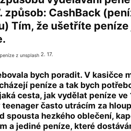
7. způsob: CashBack (pen
) Tím, že ušetříte peníze j
e.
2. 17.
ebovala bych poradit. V kasičce m
házejí peníze a tak bych potřebo
ějaká cesta, jak vydělat peníze ve
 teenager často utrácím za hloup
ad spousta hezkého oblečení, ka
 a jediné peníze, které dostává