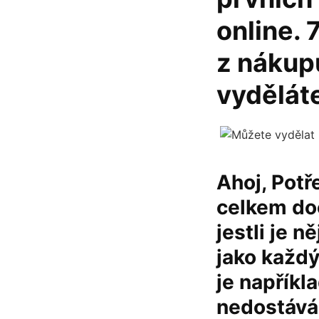
online. 
z nákupu
vydělát
Ahoj, Potř
celkem doc
jestli je n
jako každý
je napříkl
nedostávám