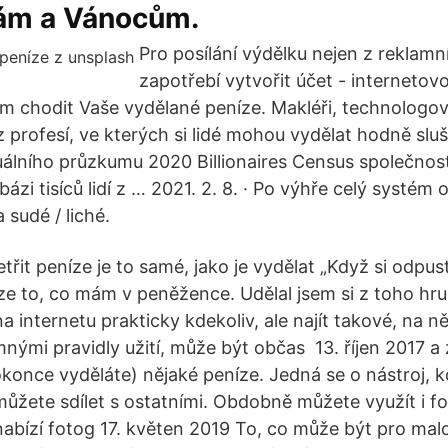
ám a Vánocům.
Pro posílání výdělku nejen z reklam
zapotřebí vytvořit účet - interneto
 chodit Vaše vydělané peníze. Makléři, technologové
z profesí, ve kterých si lidé mohou vydělat hodně slu
uálního průzkumu 2020 Billionaires Census společnost
ázi tisíců lidí z … 2021. 2. 8. · Po výhře celý systém
 sudé / liché.
třit peníze je to samé, jako je vydělat „Když si odpu
ze to, co mám v peněžence. Udělal jsem si z toho hr
na internetu prakticky kdekoliv, ale najít takové, na 
mnými pravidly užití, může být občas 13. říjen 2017 a
konce vyděláte) nějaké peníze. Jedná se o nástroj, kd
můžete sdílet s ostatními. Obdobně můžete využít i 
nabízí fotog 17. květen 2019 To, co může být pro mal