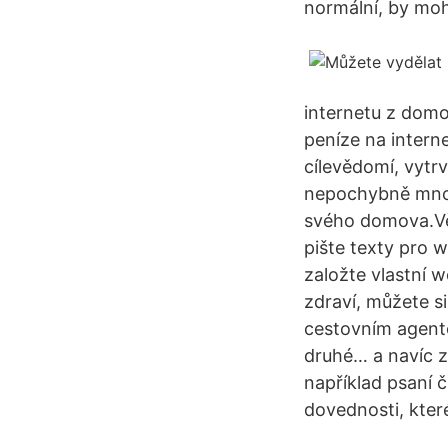
normální, by mohl
internetu z dom
peníze na interne
cílevědomí, vytrv
nepochybně mnoho
svého domova.Vět
pište texty pro 
založte vlastní 
zdraví, můžete si
cestovním agente
druhé… a navíc zí
například psaní 
dovednosti, kter