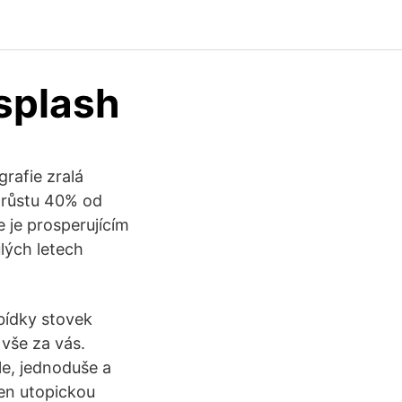
splash
grafie zralá
u růstu 40% od
 je prosperujícím
lých letech
abídky stovek
 vše za vás.
le, jednoduše a
jen utopickou