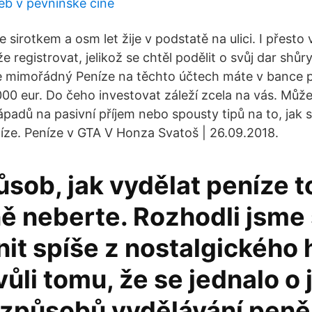
b v pevninské číně
e sirotkem a osm let žije v podstatě na ulici. I přesto
e registrovat, jelikož se chtěl podělit o svůj dar shůry
e mimořádný Peníze na těchto účtech máte v bance p
000 eur. Do čeho investovat záleží zcela na vás. Může
padů na pasivní příjem nebo spousty tipů na to, jak se
íze. Peníze v GTA V Honza Svatoš | 26.09.2018.
sob, jak vydělat peníze t
ě neberte. Rozhodli jsme 
it spíše z nostalgického 
vůli tomu, že se jednalo o
 způsobů vydělávání peně