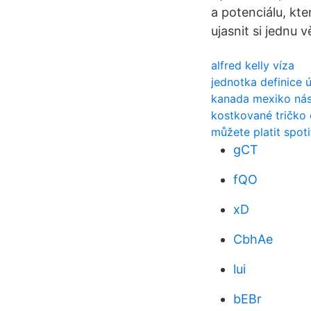
a potenciálu, kte
ujasnit si jednu v
alfred kelly víza
jednotka definice ú
kanada mexiko ná
kostkované tričko
můžete platit spot
gCT
fQO
xD
CbhAe
lui
bEBr