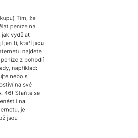
kupu) Tím, že
dělat peníze na
jak vydělat
jen ti, kteří jsou
internetu najdete
peníze z pohodlí
dy, například:
jte nebo si
ostiví na své
y. 46) Staňte se
enést i na
ernetu, je
ož jsou