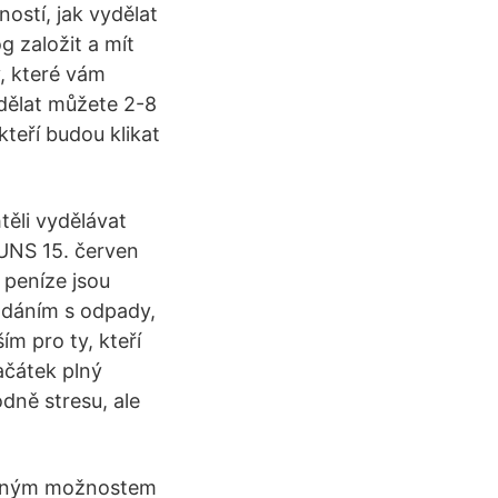
ostí, jak vydělat
g založit a mít
y, které vám
ydělat můžete 2-8
kteří budou klikat
těli vydělávat
: UNS 15. červen
 peníze jsou
ádáním s odpady,
m pro ty, kteří
ačátek plný
dně stresu, ale
ezeným možnostem