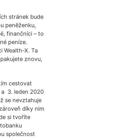
ních stránek bude
vou peněženku,
, finančníci – to
šné peníze.
i Wealth-X. Ta
 opakujete znovu,
stím cestovat
u a 3. leden 2020
něž se nevztahuje
 zároveň díky nim
e si tvoříte
fotobanku
ou společnost