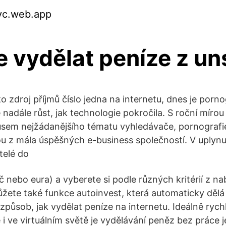
vc.web.app
 vydělat peníze z un
 zdroj příjmů číslo jedna na internetu, dnes je porno
 nadále růst, jak technologie pokročila. S roční míro
usem nejžádanějšího tématu vyhledávače, pornografie
u z mála úspěšných e-business společností. V uplynu
telé do
č nebo eura) a vyberete si podle různých kritérií z n
ůžete také funkce autoinvest, která automaticky dělá
způsob, jak vydělat peníze na internetu. Ideálně rych
 i ve virtuálním světě je vydělávání peněz bez práce 