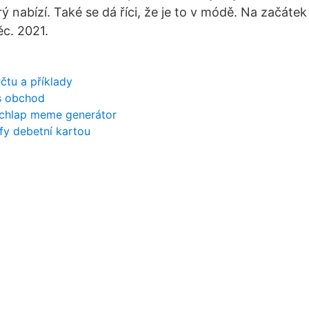
rý nabízí. Také se dá říci, že je to v módě. Na začátek
ěc. 2021.
čtu a příklady
s obchod
 chlap meme generátor
ify debetní kartou