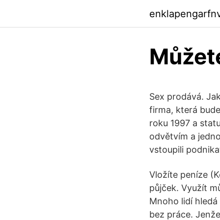
enklapengarfn
Můžete
Sex prodává. Jako
firma, která bude
roku 1997 a stat
odvětvím a jedno
vstoupili podnika
Vložíte peníze (K
půjček. Využít m
Mnoho lidí hledá 
bez práce. Jenže