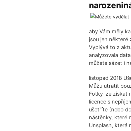
narozenin
aby Vám měly kam
jsou jen některé 
Vyplývá to z akt
analyzovala datab
můžete sázet i na
listopad 2018 Uše
Můžu utratit pou
Fotky lze získat 
licence s nepříje
ušetříte (nebo do
nástěnky, které 
Unsplash, která 