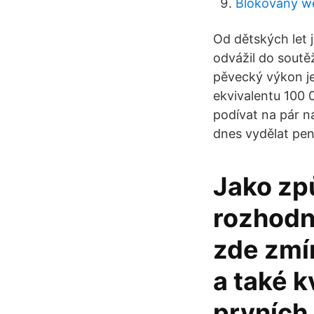
Blokovaný we
Od dětských let j
odvážil do soutěž
pěvecký výkon j
ekvivalentu 100 
podívat na pár ná
dnes vydělat pen
Jako způ
rozhodn
zde zmín
a také k
prvních