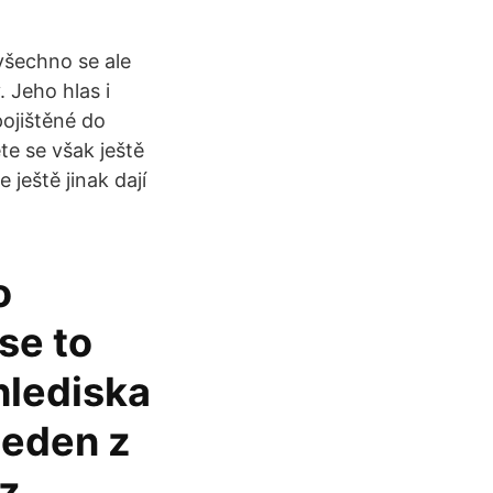
 všechno se ale
. Jeho hlas i
ojištěné do
te se však ještě
 ještě jinak dají
o
se to
hlediska
 jeden z
z