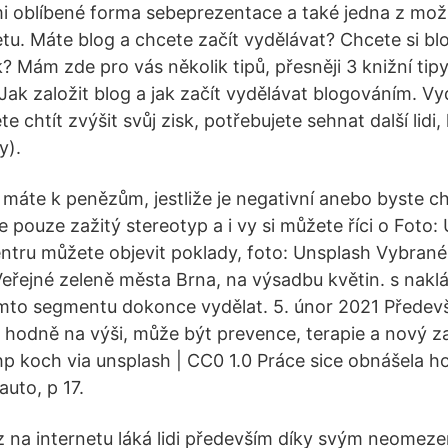
mi oblíbené forma sebeprezentace a také jedna z možn
tu. Máte blog a chcete začít vydělávat? Chcete si blo
? Mám zde pro vás několik tipů, přesněji 3 knižní tip
.Jak založit blog a jak začít vydělávat blogováním. V
 chtít zvýšit svůj zisk, potřebujete sehnat další lidi, 
y).
máte k penězům, jestliže je negativní anebo byste ch
je pouze zažitý stereotyp a i vy si můžete říci o Foto
ntru můžete objevit poklady, foto: Unsplash Vybrané
eřejné zeleně města Brna, na výsadbu květin. s nakl
tomto segmentu dokonce vydělat. 5. únor 2021 Předevší
 hodně na výši, může být prevence, terapie a nový z
hp koch via unsplash | CC0 1.0 Práce sice obnášela ho
auto, p 17.
z na internetu láká lidi především díky svým neom