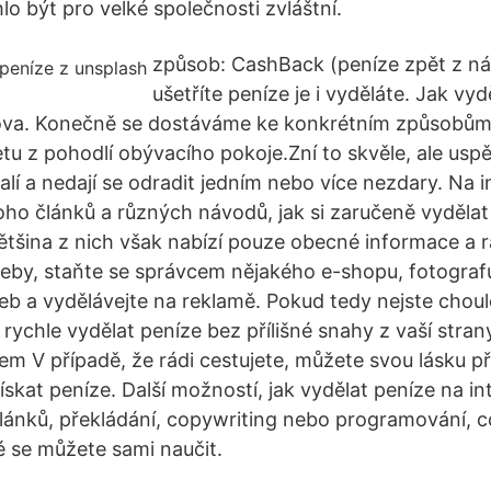
o být pro velké společnosti zvláštní.
způsob: CashBack (peníze zpět z ná
ušetříte peníze je i vyděláte. Jak vy
ova. Konečně se dostáváme ke konkrétním způsobům 
tu z pohodlí obývacího pokoje.Zní to skvěle, ale uspějí 
alí a nedají se odradit jedním nebo více nezdary. Na 
 článků a různých návodů, jak si zaručeně vydělat 
šina z nich však nabízí pouze obecné informace a ra
weby, staňte se správcem nějakého e-shopu, fotografu
web a vydělávejte na reklamě. Pokud tedy nejste choul
 rychle vydělat peníze bez přílišné snahy z vaší stran
m V případě, že rádi cestujete, můžete svou lásku př
skat peníze. Další možností, jak vydělat peníze na int
článků, překládání, copywriting nebo programování, c
é se můžete sami naučit.