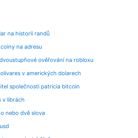
r na historii randů
tcoiny na adresu
dvoustupňové ověřování na robloxu
bolivares v amerických dolarech
itel společnosti patricia bitcoin
 v librách
no nebo dvě slova
 usd