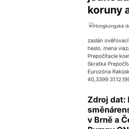
koruny 
zaslán ověřovací
heslo. mena viaz
Prepočítacie koe
Skratka Prepočít
Eurozóna Rakúsky
40,3399 31.12.19
Zdroj dat: 
směnárens
v Brně a Č