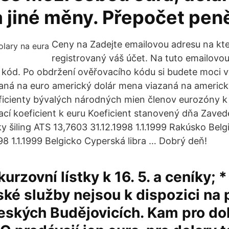
a jiné měny. Přepočet pen
Ceny na Zadejte emailovou adresu na kte
registrovaný váš účet. Na tuto emailovo
 kód. Po obdržení ověřovacího kódu si budete moci 
aná na euro americký dolár mena viazaná na americk
ficienty bývalých národných mien členov eurozóny 
ací koeficient k euru Koeficient stanovený dňa Zaved
 šiling ATS 13,7603 31.12.1998 1.1.1999 Rakúsko Belg
98 1.1.1999 Belgicko Cyperská libra … Dobrý deň!
kurzovní lístky k 16. 5. a ceníky; *
ké služby nejsou k dispozici na
eských Budějovicích. Kam pro do