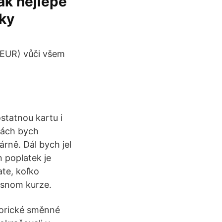
ak nejlépe
ky
 (EUR) vůči všem
statnou kartu i
hách bych
rně. Dál bych jel
n poplatek je
ate, koľko
asnom kurze.
torické směnné