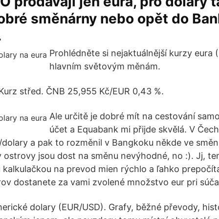
prodávají jen eura, pro dolary t
dobré směnárny nebo opět do Ban
.
Prohlédněte si nejaktuálnější kurzy eura
hlavním světovým měnám.
 Kurz střed. ČNB 25,955 Kč/EUR 0,43 %.
Ale určitě je dobré mít na cestování samo
účet a Equabank mi přijde skvělá. V Čec
/dolary a pak to rozměnil v Bangkoku někde ve směná
y ostrovy jsou dost na směnu nevýhodné, no :). Jj, te
 kalkulačkou na prevod mien rýchlo a ľahko prepočít
rov dostanete za vami zvolené množstvo eur pri súč
erické dolary (EUR/USD). Grafy, běžné převody, his