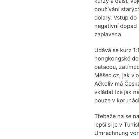
kurzy a další. V
používání starý
dolary. Vstup do 
negativní dopad 
zaplavena.
Udává se kurz 1:
hongkongské dolar
patacou, zatímco
Měšec.cz, jak vl
Ačkoliv má Česká
vkládat lze jak n
pouze v korunách
Třebaže na se na
lepší si je v Tun
Umrechnung von D