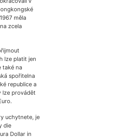
okračovali v
 Hongkongské
e 1967 měla
na zcela
přijmout
lze platit jen
e také na
ská spořitelna
ké republice a
y lze provádět
Euro.
y uchytnete, je
y die
ra Dollar in