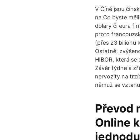
V Číně jsou číns
na Co byste měli
dolary či eura fir
proto francouzsk
(přes 23 bilionů 
Ostatně, zvýšeno
HIBOR, která se 
Závěr týdne a zř
nervozity na trz
němuž se vztahuj
Převod 
Online k
jednodu