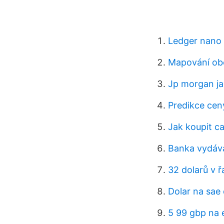
Ledger nano 
Mapování ob
Jp morgan j
Predikce cen
Jak koupit c
Banka vydáva
32 dolarů v 
Dolar na sae
5 99 gbp na 