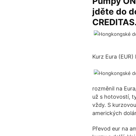
Pumpy ONO 
jděte do 
CREDITAS
Kurz Eura (EUR)
rozměnil na Eura
už s hotovostí, t
vždy. S kurzovou
amerických dolá
Převod eur na am