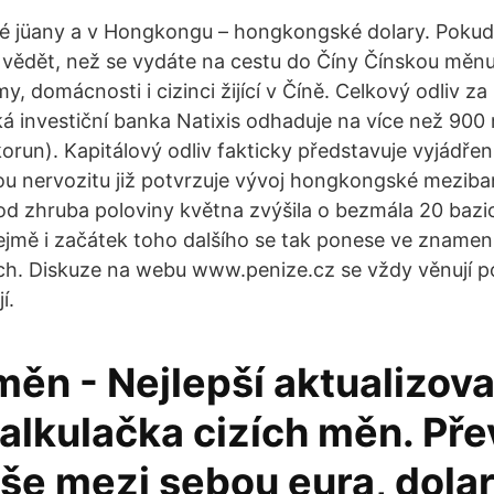
ké jüany a v Hongkongu – hongkongské dolary. Pokud 
 vědět, než se vydáte na cestu do Číny Čínskou měn
my, domácnosti i cizinci žijící v Číně. Celkový odliv za
á investiční banka Natixis odhaduje na více než 900 m
korun). Kapitálový odliv fakticky představuje vyjádře
u nervozitu již potvrzuje vývoj hongkongské mezib
od zhruba poloviny května zvýšila o bezmála 20 baz
ejmě i začátek toho dalšího se tak ponese ve znamení
ích. Diskuze na webu www.penize.cz se vždy věnují p
í.
měn - Nejlepší aktualizov
alkulačka cizích měn. Pře
še mezi sebou eura, dolar