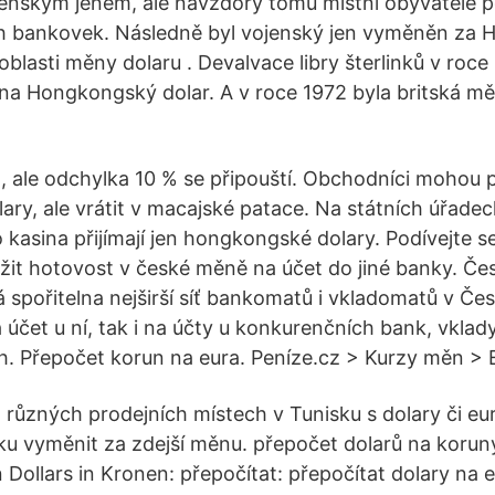
ojenským jenem, ale navzdory tomu místní obyvatelé p
ch bankovek. Následně byl vojenský jen vyměněn za
oblasti měny dolaru . Devalvace libry šterlinků v roc
na Hongkongský dolar. A v roce 1972 byla britská mě
1, ale odchylka 10 % se připouští. Obchodníci mohou 
y, ale vrátit v macajské patace. Na státních úřadech 
 kasina přijímají jen hongkongské dolary. Podívejte s
ožit hotovost v české měně na účet do jiné banky. Če
 spořitelna nejširší síť bankomatů i vkladomatů v Čes
a účet u ní, tak i na účty u konkurenčních bank, vklad
. Přepočet korun na eura. Peníze.cz > Kurzy měn > 
 různých prodejních místech v Tunisku s dolary či eur
isku vyměnit za zdejší měnu. přepočet dolarů na korun
ollars in Kronen: přepočítat: přepočítat dolary na eu