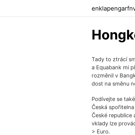
enklapengarfn
Hongko
Tady to ztrácí sm
a Equabank mi př
rozměnil v Bangk
dost na směnu ne
Podívejte se tak
Česká spořitelna
České republice a
vklady lze prová
> Euro.