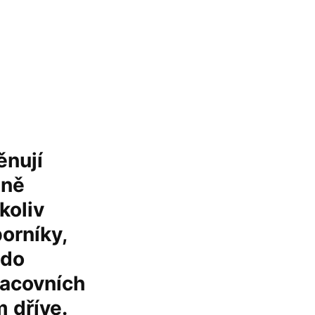
ěnují
dně
koliv
orníky,
 do
racovních
 dříve.