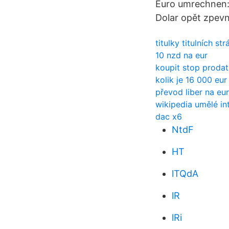
Euro umrechnen: 
Dolar opět zpevni
titulky titulních s
10 nzd na eur
koupit stop prodat
kolik je 16 000 eu
převod liber na eu
wikipedia umělé in
dac x6
NtdF
HT
lTQdA
lR
lRi