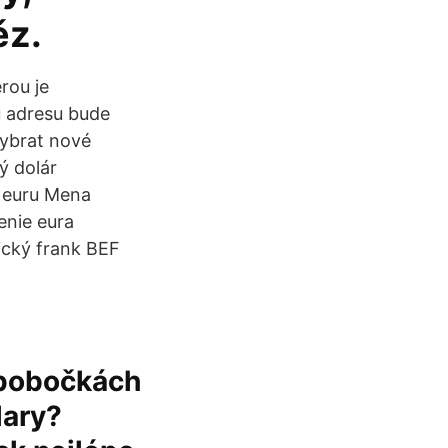
ěz.
rou je
u adresu bude
vybrat nové
ý dolár
k euru Mena
enie eura
ický frank BEF
 pobočkách
lary?