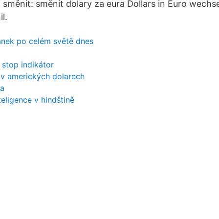
směnit: směnit dolary za eura Dollars in Euro wechse
l.
tránek po celém světě dnes
 stop indikátor
r v amerických dolarech
ra
teligence v hindštině