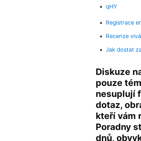
qHY
Registrace e
Recenze vivá
Jak dostat z
Diskuze n
pouze tém
nesuplují 
dotaz, obr
kteří vám
Poradny s
dnů, obvyk