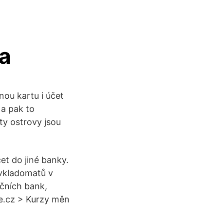
a
nou kartu i účet
 a pak to
ty ostrovy jsou
et do jiné banky.
 vkladomatů v
nčních bank,
ze.cz > Kurzy měn