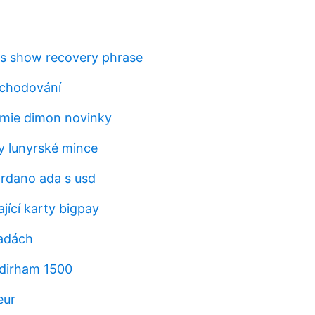
s show recovery phrase
chodování
amie dimon novinky
y lunyrské mince
ardano ada s usd
jící karty bigpay
řadách
 dirham 1500
eur