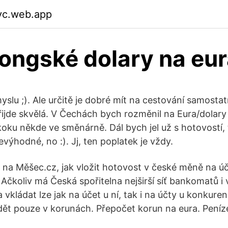
vc.web.app
ngské dolary na eur
yslu ;). Ale určitě je dobré mít na cestování samostat
ijde skvělá. V Čechách bych rozměnil na Eura/dolary
oku někde ve směnárně. Dál bych jel už s hotovostí, 
výhodné, no :). Jj, ten poplatek je vždy.
é na Měšec.cz, jak vložit hotovost v české měně na úč
 Ačkoliv má Česká spořitelna nejširší síť bankomatů i
 vkládat lze jak na účet u ní, tak i na účty u konkure
dět pouze v korunách. Přepočet korun na eura. Pení