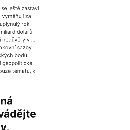
se ještě zastaví
u vyměňují za
 uplynulý rok
iliard dolarů
ní nedůvěry v …
ankovní sazby
ických bodů.
 geopolitické
ouze tématu, k
aná
vádějte
y,