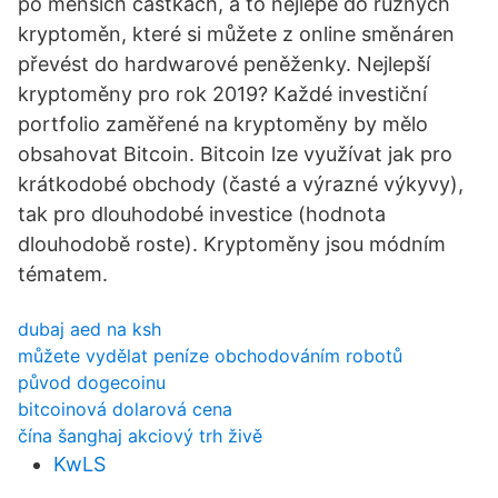
po menších částkách, a to nejlépe do různých
kryptoměn, které si můžete z online směnáren
převést do hardwarové peněženky. Nejlepší
kryptoměny pro rok 2019? Každé investiční
portfolio zaměřené na kryptoměny by mělo
obsahovat Bitcoin. Bitcoin lze využívat jak pro
krátkodobé obchody (časté a výrazné výkyvy),
tak pro dlouhodobé investice (hodnota
dlouhodobě roste). Kryptoměny jsou módním
tématem.
dubaj aed na ksh
můžete vydělat peníze obchodováním robotů
původ dogecoinu
bitcoinová dolarová cena
čína šanghaj akciový trh živě
KwLS