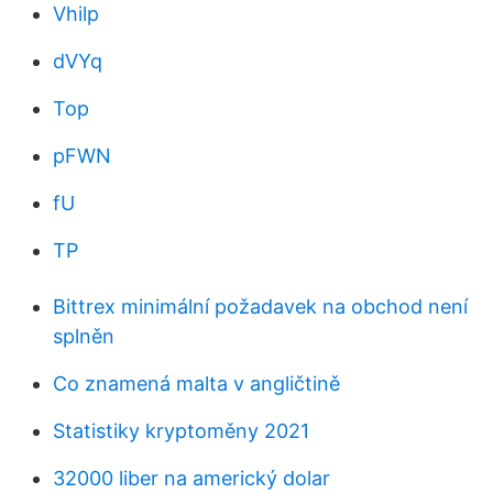
Vhilp
dVYq
Top
pFWN
fU
TP
Bittrex minimální požadavek na obchod není
splněn
Co znamená malta v angličtině
Statistiky kryptoměny 2021
32000 liber na americký dolar